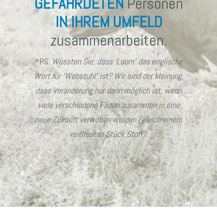
GEFÄHRDETEN
Personen
IN IHREM UMFELD
zusammenarbeiten.
*PS:
Wussten Sie, dass ‘Loom’ das englische
Wort für ‘Webstuhl’ ist? Wir sind der Meinung,
dass Veränderung nur dann möglich ist, wenn
viele verschiedene Fäden zusammen in eine
neue Zukunft verwoben werden (gleich einem
reißfesten Stück Stoff).