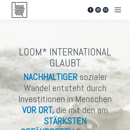
Facebook
Instagram
Mail
page
page
page
opens
opens
opens
in
in
in
new
new
new
window
window
window
LOOM* INTERNATIONAL
GLAUBT
NACHHALTIGER
sozialer
Wandel entsteht durch
Investitionen in Menschen
VOR ORT,
die mit den am
STÄRKSTEN